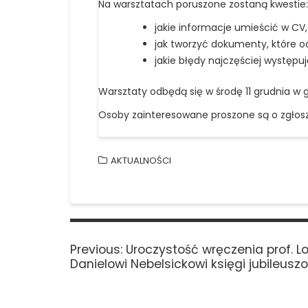
Na warsztatach poruszone zostaną kwestie:
jakie informacje umieścić w CV
jak tworzyć dokumenty, które o
jakie błędy najczęściej występ
Warsztaty odbędą się w środę 11 grudnia w
Osoby zainteresowane proszone są o zgłosz
AKTUALNOŚCI
Nawigacja
wpisu
Previous
Previous:
Uroczystość wręczenia prof. L
post:
Danielowi Nebelsickowi księgi jubileusz