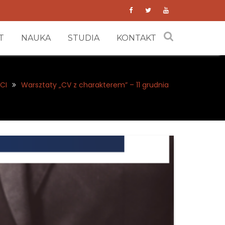
T
NAUKA
STUDIA
KONTAKT
CI
Warsztaty „CV z charakterem” – 11 grudnia