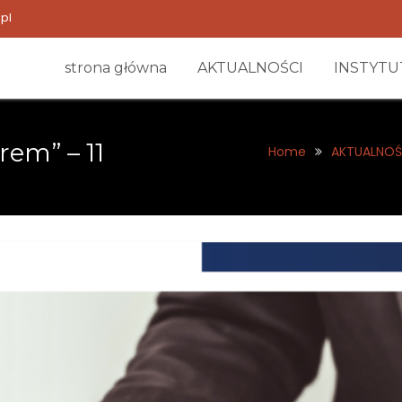
pl
strona główna
AKTUALNOŚCI
INSTYTU
rem” – 11
Home
AKTUALNOŚ