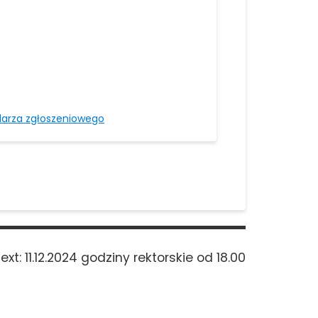
larza zgłoszeniowego
Next
ext:
11.12.2024 godziny rektorskie od 18.00
post: