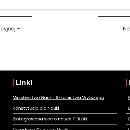
cyjnej –
Ne
Linki
Ministerstwo Nauki i Szkolnictwa Wyższego
Konstytucja dla Nauki
B
Zintegrowana siec o nauce POLON
B
Narodowe Centrum Nauki
L