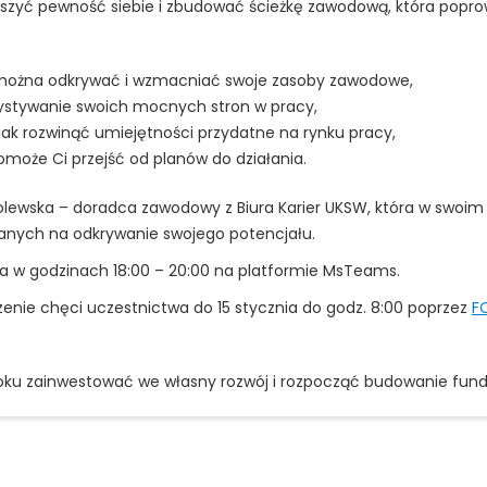
szyć pewność siebie i zbudować ścieżkę zawodową, która popro
i można odkrywać i wzmacniać swoje zasoby zawodowe,
stywanie swoich mocnych stron w pracy,
jak rozwinąć umiejętności przydatne na rynku pracy,
omoże Ci przejść od planów do działania.
ewska – doradca zawodowy z Biura Karier UKSW, która w swoim 
anych na odkrywanie swojego potencjału.
ia w godzinach 18:00 – 20:00 na platformie MsTeams.
enie chęci uczestnictwa do 15 stycznia do godz. 8:00 poprzez
F
roku zainwestować we własny rozwój i rozpocząć budowanie fun