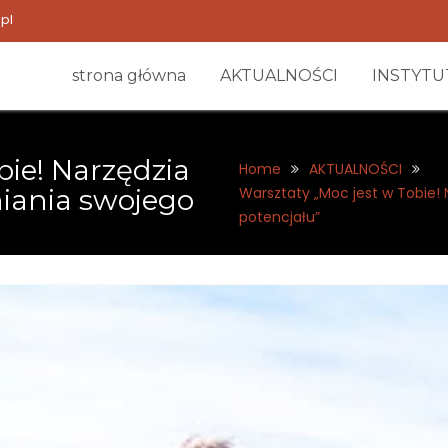
pl
strona główna
AKTUALNOŚCI
INSTYTU
bie! Narzędzia
Home
AKTUALNOŚCI
iania swojego
Warsztaty „Moc jest w Tobie!
potencjału”