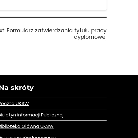
Next
xt:
Formularz zatwierdzania tytułu pracy
post:
dyplomowej
Na skróty
Poczta UKSW
iuletyn informacji Publicznej
iblioteka Główna UKSW
ista serwisów logowanie