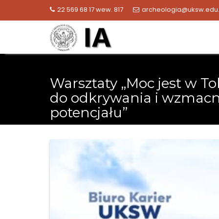
Skip
22 569 68 17 wew. 817
archeologia@uksw.edu.
to
content
Warsztaty „Moc jest w To
do odkrywania i wzmacn
potencjału”