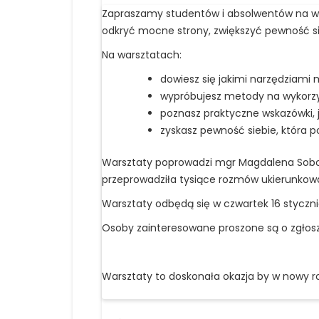
Zapraszamy studentów i absolwentów na war
odkryć mocne strony, zwiększyć pewność si
Na warsztatach:
dowiesz się jakimi narzędziam
wypróbujesz metody na wykorzy
poznasz praktyczne wskazówki, 
zyskasz pewność siebie, która p
Warsztaty poprowadzi mgr Magdalena Sobol
przeprowadziła tysiące rozmów ukierunkow
Warsztaty odbędą się w czwartek 16 styczn
Osoby zainteresowane proszone są o zgłosz
Warsztaty to doskonała okazja by w nowy 