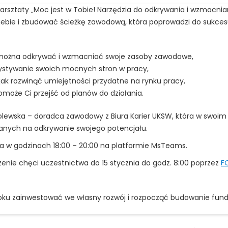
sztaty „Moc jest w Tobie! Narzędzia do odkrywania i wzmacnia
ebie i zbudować ścieżkę zawodową, która poprowadzi do sukces
i można odkrywać i wzmacniać swoje zasoby zawodowe,
stywanie swoich mocnych stron w pracy,
jak rozwinąć umiejętności przydatne na rynku pracy,
omoże Ci przejść od planów do działania.
ewska – doradca zawodowy z Biura Karier UKSW, która w swoim 
anych na odkrywanie swojego potencjału.
ia w godzinach 18:00 – 20:00 na platformie MsTeams.
enie chęci uczestnictwa do 15 stycznia do godz. 8:00 poprzez
F
roku zainwestować we własny rozwój i rozpocząć budowanie fun