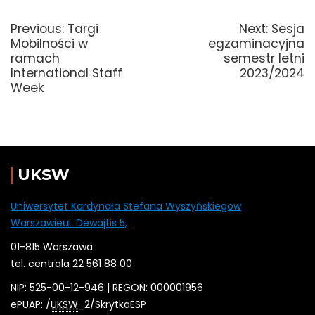
Nawigacja
wpisu
Previous
Next
Previous:
Targi
Next:
Sesja
post:
post:
Mobilności w
egzaminacyjna
ramach
semestr letni
International Staff
2023/2024
Week
UKSW
Uniwersytet Kardynała Stefana Wyszyńskiegow
Warszawieul. Dewajtis 5,
01-815 Warszawa
tel. centrala 22 561 88 00
NIP: 525-00-12-946 | REGON: 000001956
ePUAP: /
UKSW
_2/SkrytkaESP