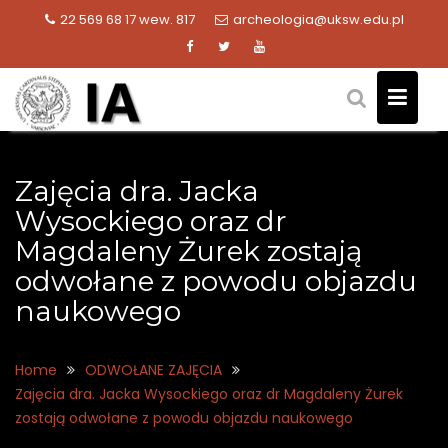
Skip
22 569 68 17 wew. 817
archeologia@uksw.edu.pl
to
content
Zajęcia dra. Jacka
Wysockiego oraz dr
Magdaleny Żurek zostają
odwołane z powodu objazdu
naukowego
Home
ODWOŁANE ZAJĘCIA
Zajęcia dra. Jacka Wysockiego oraz dr Magdaleny Żurek
zostają odwołane z powodu objazdu naukowego