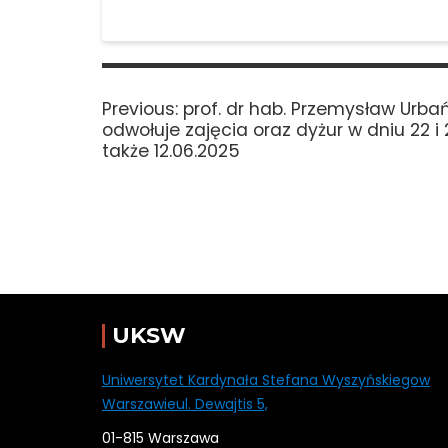
Nawigacja
wpisu
Previous
Previous:
prof. dr hab. Przemysław Urba
post:
odwołuje zajęcia oraz dyżur w dniu 22 i
także 12.06.2025
UKSW
Uniwersytet Kardynała Stefana Wyszyńskiegow
Warszawieul. Dewajtis 5,
01-815 Warszawa