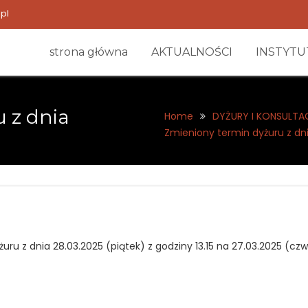
pl
strona główna
AKTUALNOŚCI
INSTYTU
 z dnia
Home
DYŻURY I KONSULTA
Zmieniony termin dyżuru z dni
ru z dnia 28.03.2025 (piątek) z godziny 13.15 na 27.03.2025 (czw