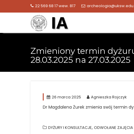
Skip
22 569 68 17 wew. 817
archeologia@uksw.edu.
to
content
Zmieniony termin dyżuru
28.03.2025 na 27.03.2025
26 marca 2025
Agnieszka Rojczyk
Dr Magdalena Żurek zmienia swój termin dyżu
,
DYŻURY I KONSULTACJE
ODWOŁANE ZAJĘCIA