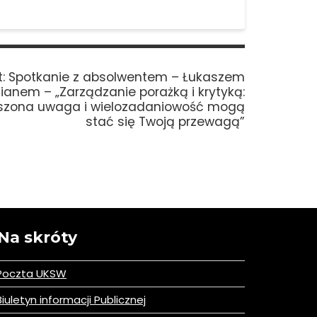
Next
:
Spotkanie z absolwentem – Łukaszem
post:
anem – „Zarządzanie porażką i krytyką:
oszona uwaga i wielozadaniowość mogą
stać się Twoją przewagą”
Na skróty
Poczta UKSW
iuletyn informacji Publicznej