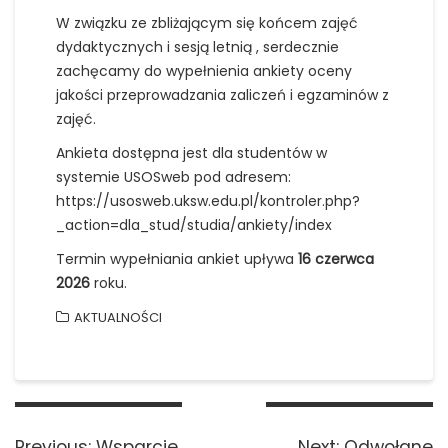
W związku ze zbliżającym się końcem zajęć
dydaktycznych i sesją letnią , serdecznie
zachęcamy do wypełnienia ankiety oceny
jakości przeprowadzania zaliczeń i egzaminów z
zajęć.
Ankieta dostępna jest dla studentów w
systemie USOSweb pod adresem:
https://usosweb.uksw.edu.pl/kontroler.php?
_action=dla_stud/studia/ankiety/index
Termin wypełniania ankiet upływa
16 czerwca
2026
roku.
AKTUALNOŚCI
Nawigacja
wpisu
Previous
Next
Previous:
Wsparcie
Next:
Odwołane