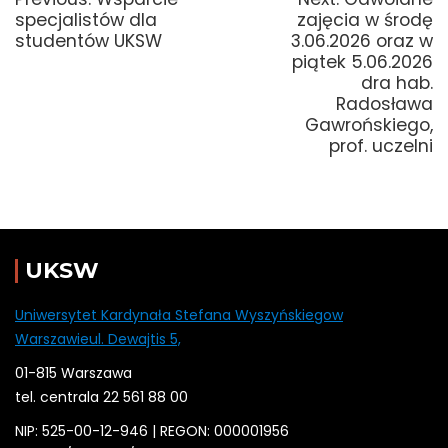
post:
post:
specjalistów dla
zajęcia w środę
studentów UKSW
3.06.2026 oraz w
piątek 5.06.2026
dra hab.
Radosława
Gawrońskiego,
prof. uczelni
UKSW
Uniwersytet Kardynała Stefana Wyszyńskiegow
Warszawieul. Dewajtis 5,
01-815 Warszawa
tel. centrala 22 561 88 00
NIP: 525-00-12-946 | REGON: 000001956