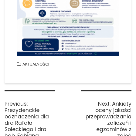
AKTUALNOŚCI
Nawigacja
wpisu
Previous
Next
Previous:
Next:
Ankiety
post:
post:
Prezydenckie
oceny jakości
odznaczenia dla
przeprowadzania
dra Rafała
zaliczeń i
Soleckiego i dra
egzaminów z
hab. Fabiana
zajęć