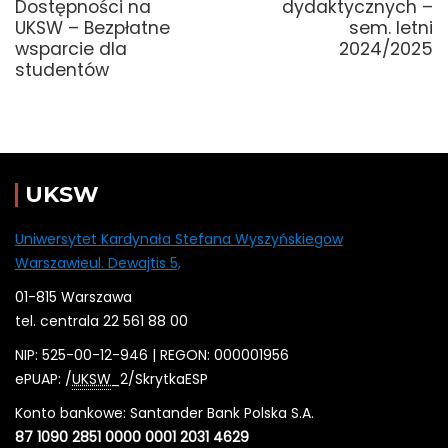
Dostępności na
dydaktycznych –
UKSW – Bezpłatne
sem. letni
wsparcie dla
2024/2025
studentów
UKSW
Uniwersytet Kardynała Stefana Wyszyńskiegow
Warszawieul. Dewajtis 5,
01-815 Warszawa
tel. centrala 22 561 88 00
NIP: 525-00-12-946 | REGON: 000001956
ePUAP: /
UKSW
_2/SkrytkaESP
Konto bankowe: Santander Bank Polska S.A.
87 1090 2851 0000 0001 2031 4629