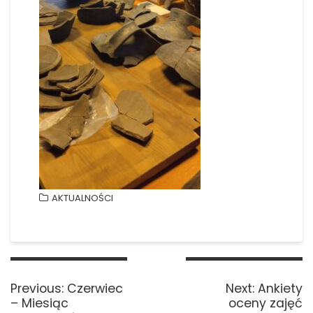
AKTUALNOŚCI
Nawigacja
wpisu
Previous
Next
Previous:
Czerwiec
Next:
Ankiety
post:
post:
– Miesiąc
oceny zajęć