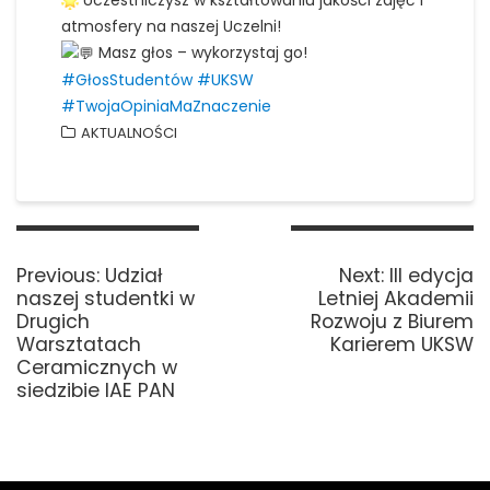
Uczestniczysz w kształtowaniu jakości zajęć i
atmosfery na naszej Uczelni!
Masz głos – wykorzystaj go!
#GłosStudentów
#UKSW
#TwojaOpiniaMaZnaczenie
AKTUALNOŚCI
Nawigacja
wpisu
Previous
Next
Previous:
Udział
Next:
III edycja
post:
post:
naszej studentki w
Letniej Akademii
Drugich
Rozwoju z Biurem
Warsztatach
Karierem UKSW
Ceramicznych w
siedzibie IAE PAN