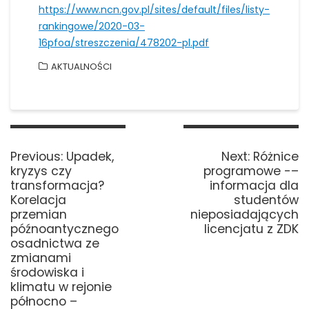
https://www.ncn.gov.pl/sites/default/files/listy-
rankingowe/2020-03-
16pfoa/streszczenia/478202-pl.pdf
AKTUALNOŚCI
Nawigacja
wpisu
Previous
Next
Previous:
Upadek,
Next:
Różnice
post:
post:
kryzys czy
programowe -–
transformacja?
informacja dla
Korelacja
studentów
przemian
nieposiadających
późnoantycznego
licencjatu z ZDK
osadnictwa ze
zmianami
środowiska i
klimatu w rejonie
północno –