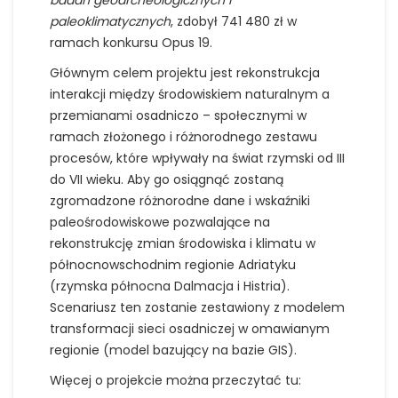
badań geoarcheologicznych i
paleoklimatycznych
, zdobył 741 480 zł w
ramach konkursu Opus 19.
Głównym celem projektu jest rekonstrukcja
interakcji między środowiskiem naturalnym a
przemianami osadniczo – społecznymi w
ramach złożonego i różnorodnego zestawu
procesów, które wpływały na świat rzymski od III
do VII wieku. Aby go osiągnąć zostaną
zgromadzone różnorodne dane i wskaźniki
paleośrodowiskowe pozwalające na
rekonstrukcję zmian środowiska i klimatu w
północnowschodnim regionie Adriatyku
(rzymska północna Dalmacja i Histria).
Scenariusz ten zostanie zestawiony z modelem
transformacji sieci osadniczej w omawianym
regionie (model bazujący na bazie GIS).
Więcej o projekcie można przeczytać tu: