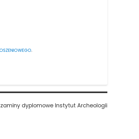
ŁOSZENIOWEGO
.
xt
zaminy dyplomowe Instytut Archeologii
st: