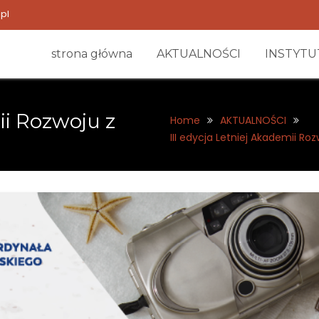
pl
strona główna
AKTUALNOŚCI
INSTYTU
ii Rozwoju z
Home
AKTUALNOŚCI
III edycja Letniej Akademii R