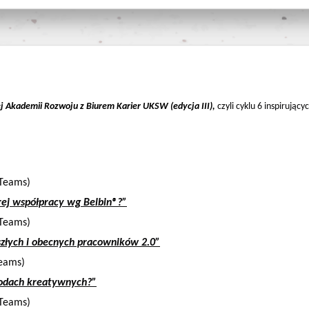
a
ej Akademii Rozwoju z Biurem Karier UKSW (edycja III),
czyli
cyklu 6 inspirując
 Teams)
brej współpracy wg Belbin®?”
 Teams)
szłych i obecnych pracowników 2.0”
Teams)
awodach kreatywnych?”
 Teams)