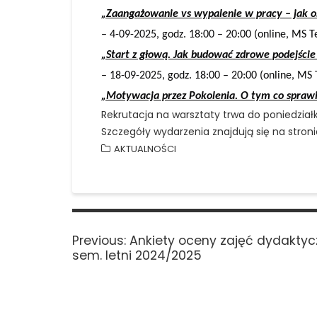
„Zaangażowanie vs wypalenie w pracy – jak o
– 4-09-2025, godz. 18:00 – 20:00 (online, MS 
„Start z głową. Jak budować zdrowe podejście
– 18-09-2025, godz. 18:00 – 20:00 (online, MS
„Motywacja przez Pokolenia. O tym co sprawia
Rekrutacja na warsztaty trwa do poniedział
Szczegóły wydarzenia znajdują się na stron
AKTUALNOŚCI
Nawigacja
wpisu
Previous
Previous:
Ankiety oceny zajęć dydaktyc
post:
sem. letni 2024/2025