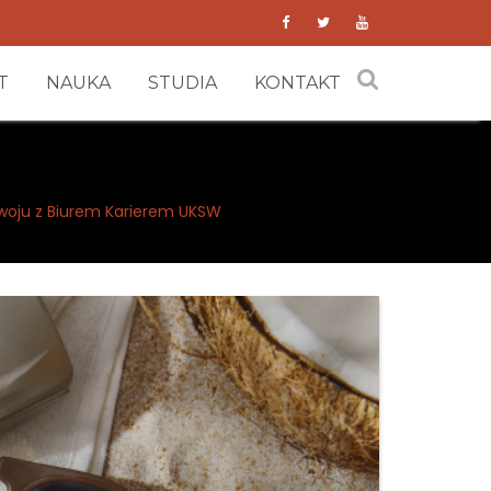
T
NAUKA
STUDIA
KONTAKT
ozwoju z Biurem Karierem UKSW