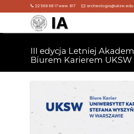
Skip
22 569 68 17 wew. 817
archeologia@uksw.edu.
to
content
III edycja Letniej Akadem
Biurem Karierem UKSW