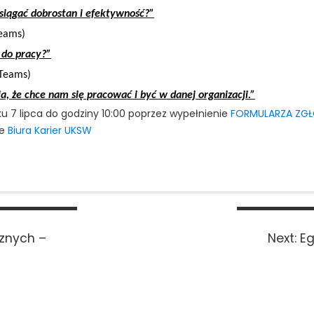
siągać dobrostan i efektywność?”
Teams)
 do pracy?”
 Teams)
, że chce nam się pracować i być w danej organizacji.”
ku 7 lipca do godziny 10:00 poprzez wypełnienie
FORMULARZA ZG
ie
Biura Karier UKSW
Ne
znych –
Next:
Eg
po