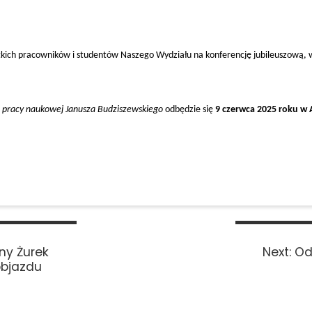
tkich pracowników i studentów Naszego Wydziału na konferencję jubileuszową, w
ia pracy naukowej Janusza Budziszewskiego
odbędzie się
9 czerwca 2025 roku w
Ne
ny Żurek
Next:
Od
pos
objazdu