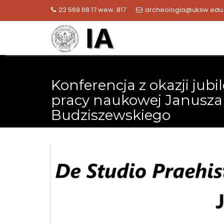
Skip
22 569 68 17 wew. 817
archeologia@uksw.edu.
to
content
Konferencja z okazji jubi
pracy naukowej Janusza
Budziszewskiego