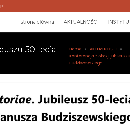
pl
strona główna
AKTUALNOŚCI
INSTYTU
leuszu 50-lecia
Home
AKTUALNOŚCI
Konferencja z okazji jubileus
Budziszewskiego