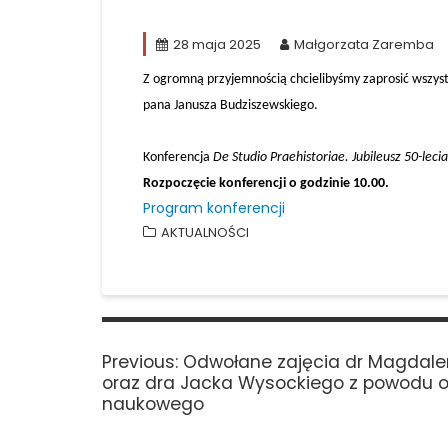
28 maja 2025
Małgorzata Zaremba
Z ogromną przyjemnością chcielibyśmy zaprosić wszys
pana Janusza Budziszewskiego.
Konferencja
De Studio Praehistoriae. Jubileusz 50-lec
Rozpoczęcie konferencji o godzinie 10.00.
Program konferencji
AKTUALNOŚCI
Nawigacja
wpisu
Previous
Previous:
Odwołane zajęcia dr Magdale
post:
oraz dra Jacka Wysockiego z powodu 
naukowego