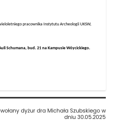
ieloletniego pracownika Instytutu Archeologii UKSW,
 Auli Schumana, bud. 21 na Kampusie Wóycickiego.
xt
wołany dyżur dra Michała Szubskiego w
t:
dniu 30.05.2025