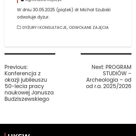
W dniu 30.05.2025 (piątek) dr Michał Szubski
odwołuje dyżur.
,
DYŻURY I KONSULTACJE
ODWOŁANE ZAJĘCIA
Nawigacja
wpisu
Previous
Next
Previous:
Next:
PROGRAM
post:
post:
Konferencja z
STUDIÓW –
okazji jubileuszu
Archeologia – od
50-lecia pracy
od r.a. 2025/2026
naukowej Janusza
Budziszewskiego