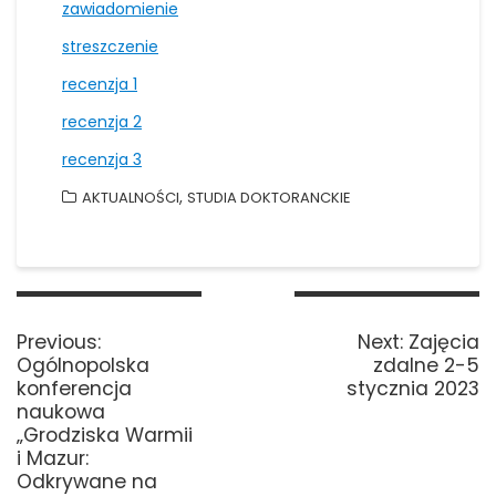
zawiadomienie
streszczenie
recenzja 1
recenzja 2
recenzja 3
,
AKTUALNOŚCI
STUDIA DOKTORANCKIE
Nawigacja
wpisu
Previous
Next
Previous:
Next:
Zajęcia
post:
post:
Ogólnopolska
zdalne 2-5
konferencja
stycznia 2023
naukowa
„Grodziska Warmii
i Mazur:
Odkrywane na