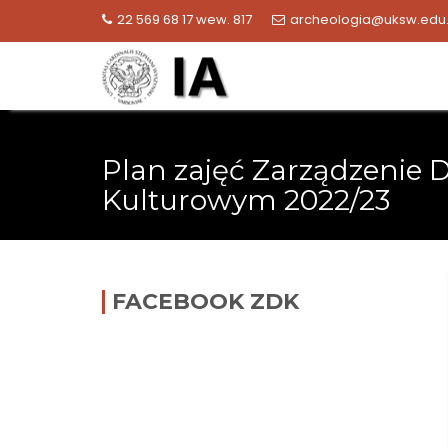
Skip
22 569 68 17 wew. 817
archeologia@uksw.edu.
to
content
Plan zajęć Zarządzenie 
Kulturowym 2022/23
FACEBOOK ZDK