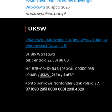
żywieniowe mieszkańców dawnego
Wrocławia
30 lipca 2026
naukawpolsce.pap.pl
UKSW
Uniwersytet Kardynała Stefana Wyszyńskiegow
Warszawieul. Dewajtis 5,
01-815 Warszawa
tel. centrala 22 561 88 00
NIP: 525-00-12-946 | REGON: 000001956
ePUAP: /
UKSW
_2/SkrytkaESP
Konto bankowe: Santander Bank Polska S.A.
87 1090 2851 0000 0001 2031 4629