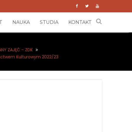
T
NAUKA
STUDIA
KONTAKT
ANY ZAJĘĆ – ZDK
dzictwem Kulturowym 2022/23