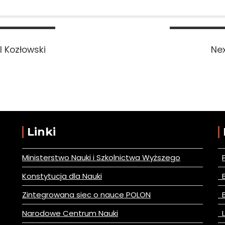
l Kozłowski
Nex
Linki
Ministerstwo Nauki i Szkolnictwa Wyższego
Konstytucja dla Nauki
B
Zintegrowana siec o nauce POLON
B
Narodowe Centrum Nauki
L