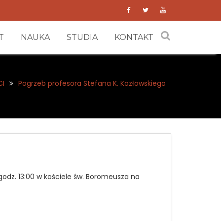
T
NAUKA
STUDIA
KONTAKT
CI
Pogrzeb profesora Stefana K. Kozłowskiego
godz. 13:00 w kościele św. Boromeusza na