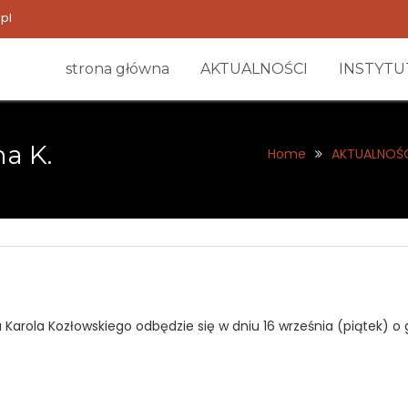
pl
strona główna
AKTUALNOŚCI
INSTYTU
a K.
Home
AKTUALNOŚ
arola Kozłowskiego odbędzie się w dniu 16 września (piątek) o 