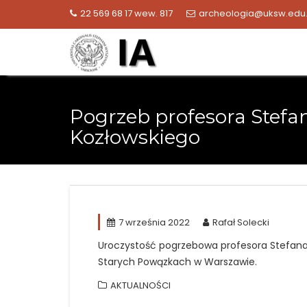
Skip
22 569 68 17 wew. 817
archeologia@uksw.edu.
to
content
Pogrzeb profesora Stefan
Kozłowskiego
7 września 2022
Rafał Solecki
Uroczystość pogrzebowa profesora Stefana K
Starych Powązkach w Warszawie.
AKTUALNOŚCI