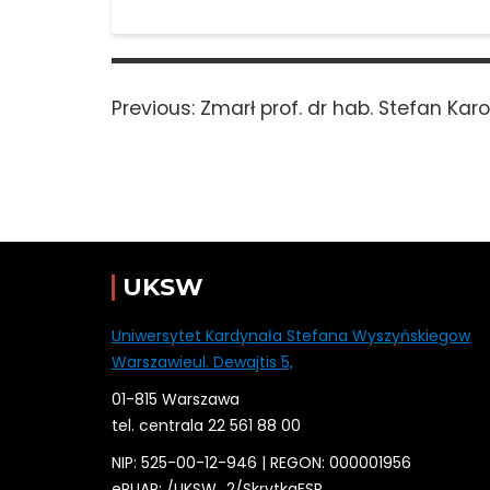
Nawigacja
wpisu
Previous
Previous:
Zmarł prof. dr hab. Stefan Karo
post:
UKSW
Uniwersytet Kardynała Stefana Wyszyńskiegow
Warszawieul. Dewajtis 5,
01-815 Warszawa
tel. centrala 22 561 88 00
NIP: 525-00-12-946 | REGON: 000001956
ePUAP: /
UKSW
_2/SkrytkaESP