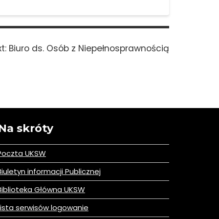
Next
t:
Biuro ds. Osób z Niepełnosprawnością
post:
Na skróty
Poczta UKSW
iuletyn informacji Publicznej
iblioteka Główna UKSW
ista serwisów logowanie