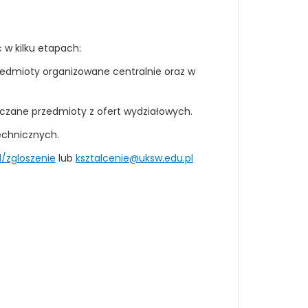
 w kilku etapach:
rzedmioty organizowane centralnie oraz w
ączane przedmioty z ofert wydziałowych.
echnicznych.
l/zgloszenie
lub
ksztalcenie@uksw.edu.pl