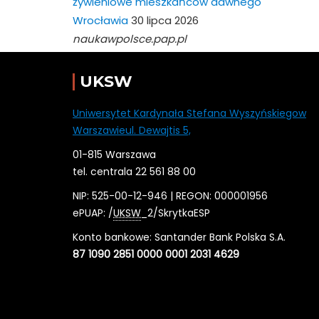
żywieniowe mieszkańców dawnego
Wrocławia
30 lipca 2026
naukawpolsce.pap.pl
UKSW
Uniwersytet Kardynała Stefana Wyszyńskiegow
Warszawieul. Dewajtis 5,
01-815 Warszawa
tel. centrala 22 561 88 00
NIP: 525-00-12-946 | REGON: 000001956
ePUAP: /
UKSW
_2/SkrytkaESP
Konto bankowe: Santander Bank Polska S.A.
87 1090 2851 0000 0001 2031 4629