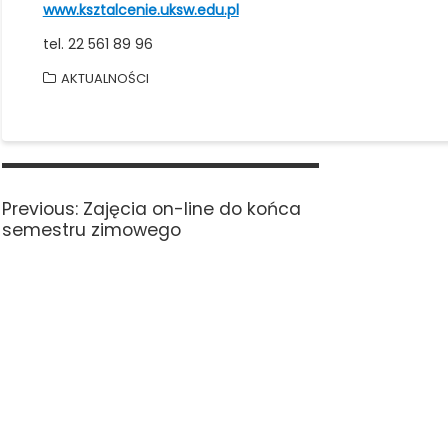
www.ksztalcenie.uksw.edu.pl
tel. 22 561 89 96
AKTUALNOŚCI
Nawigacja
wpisu
Previous
Previous:
Zajęcia on-line do końca
post:
semestru zimowego