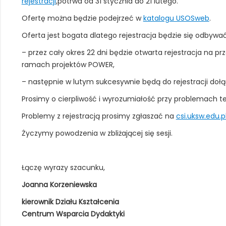
rejestracji
,potrwa od 31 stycznia do 21 lutego.
Ofertę można będzie podejrzeć w
katalogu USOSweb
.
Oferta jest bogata dlatego rejestracja będzie się odbywać
– przez cały okres 22 dni będzie otwarta rejestracja na p
ramach projektów POWER,
– następnie w lutym sukcesywnie będą do rejestracji doł
Prosimy o cierpliwość i wyrozumiałość przy problemach t
Problemy z rejestracją prosimy zgłaszać na
csi.uksw.edu.p
Życzymy powodzenia w zbliżającej się sesji.
Łączę wyrazy szacunku,
Joanna Korzeniewska
kierownik Działu Kształcenia
Centrum Wsparcia Dydaktyki