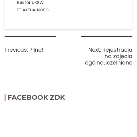
Rektor UKSW
AKTUALNOŚCI
Nawigacja
wpisu
Previous
Next
Previous:
Pilne!
Next:
Rejestracja
post:
post:
na zajęcia
ogólnouczelniane
FACEBOOK ZDK