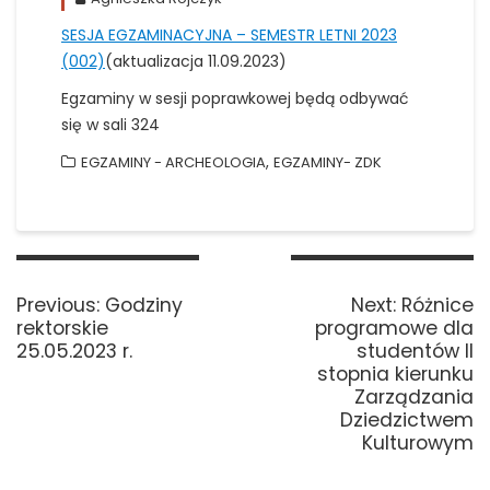
SESJA EGZAMINACYJNA – SEMESTR LETNI 2023
(002)
(aktualizacja 11.09.2023)
Egzaminy w sesji poprawkowej będą odbywać
się w sali 324
,
EGZAMINY - ARCHEOLOGIA
EGZAMINY- ZDK
Nawigacja
wpisu
Previous
Next
Previous:
Godziny
Next:
Różnice
post:
post:
rektorskie
programowe dla
25.05.2023 r.
studentów II
stopnia kierunku
Zarządzania
Dziedzictwem
Kulturowym