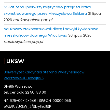
55 lat temu pierwszy księżycowy przejazd łazika
skonstruowanego przez Mieczysława Bekkera
31 lipca
2026
naukawpolsce.pap.pl
Naukowcy zrekonstruowali dietę i nawyki żywieniowe
mieszkańców dawnego Wrocławia
30 lipca 2026
naukawpolsce.pap.pl
UKSW
Uniwersytet Kardynała Stefana Wyszyńskiegow
Warszawieul. Dewajtis 5,
01-815 Warszawa
tel. centrala 22 561 88 00
NIP: 525-00-12-946 | REGON: 000001956
ePUAP: /
UKSW
_2/SkrytkaESP