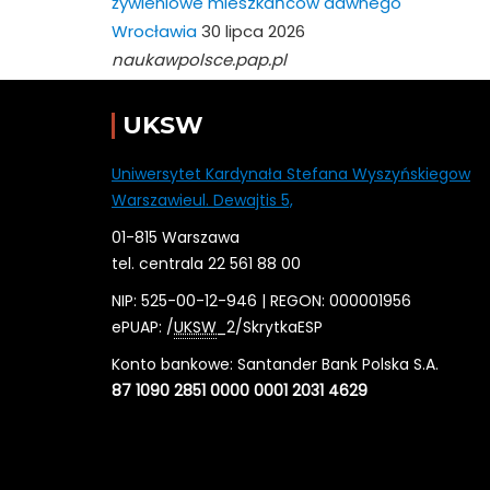
żywieniowe mieszkańców dawnego
Wrocławia
30 lipca 2026
naukawpolsce.pap.pl
UKSW
Uniwersytet Kardynała Stefana Wyszyńskiegow
Warszawieul. Dewajtis 5,
01-815 Warszawa
tel. centrala 22 561 88 00
NIP: 525-00-12-946 | REGON: 000001956
ePUAP: /
UKSW
_2/SkrytkaESP
Konto bankowe: Santander Bank Polska S.A.
87 1090 2851 0000 0001 2031 4629