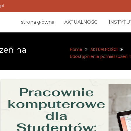
pl
strona główna
AKTUALNOŚCI
INSTYTU
zeń na
Home
AKTUALNOŚCI
Udostępnienie pomieszczeń na