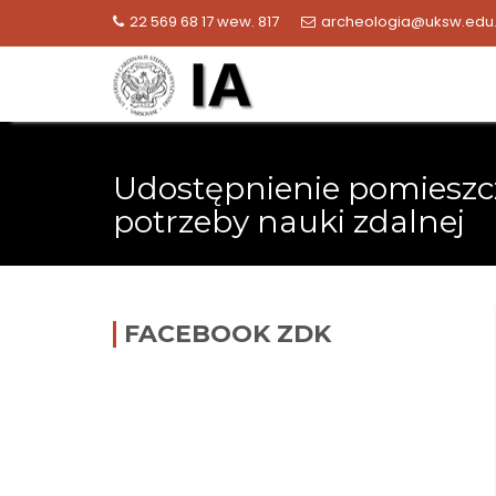
Skip
22 569 68 17 wew. 817
archeologia@uksw.edu.
to
content
Udostępnienie pomieszc
potrzeby nauki zdalnej
FACEBOOK ZDK