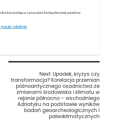
soba korzystająca z pracowni komputerowej powinna
nauki zdalnej
Next
Next:
Upadek, kryzys czy
post:
transformacja? Korelacja przemian
późnoantycznego osadnictwa ze
zmianami środowiska i klimatu w
rejonie północno – wschodniego
Adriatyku na podstawie wyników
badań geoarcheologicznych i
paleoklimatycznych