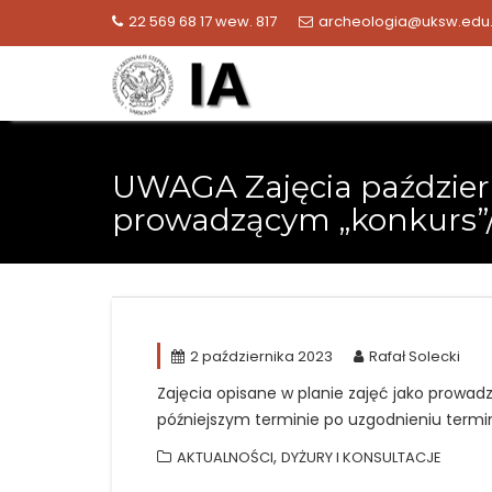
Skip
22 569 68 17 wew. 817
archeologia@uksw.edu.
to
content
UWAGA Zajęcia paździer
prowadzącym „konkurs”/
2 października 2023
Rafał Solecki
Zajęcia opisane w planie zajęć jako prowad
późniejszym terminie po uzgodnieniu ter
,
AKTUALNOŚCI
DYŻURY I KONSULTACJE