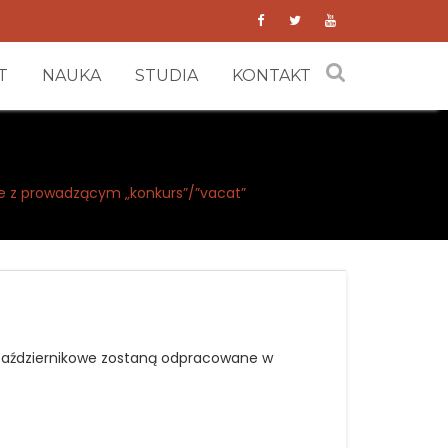
T
NAUKA
STUDIA
KONTAKT
e z prowadzącym „konkurs”/”vacat”
a październikowe zostaną odpracowane w