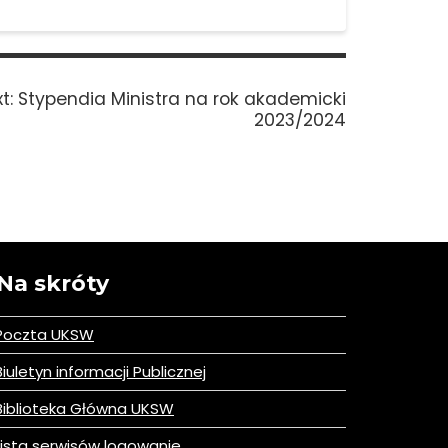
Next
t:
Stypendia Ministra na rok akademicki
post:
2023/2024
Na skróty
Poczta UKSW
iuletyn informacji Publicznej
iblioteka Główna UKSW
ista serwisów logowanie