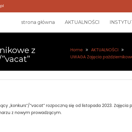
pl
strona główna
AKTUALNOŚCI
INSTYTU
nikowe z
Home
AKTUALNOŚCI
”vacat”
UWAGA Zajęcia październikow
zący „konkurs”/”vacat” rozpoczną się od listopada 2023. Zajęci
minarzu z nowym prowadzącym.