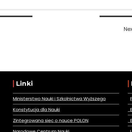
Nex
Linki
Ministerstwo Nauki i Szkolnictwa Wyższego
Konstytucja dla Nauki
B
Zintegrowana siec o nauce POLON
B
Narodowe Centrum Nauki
L