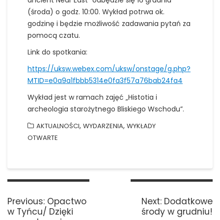
(środa) o godz. 10:00. Wykład potrwa ok.
godzinę i będzie możliwość zadawania pytań za
pomocą czatu.
Link do spotkania:
https://uksw.webex.com/uksw/onstage/g.php?
MTID=e0a9a1fbbb5314e0fa3f57a76bab24fa4
Wykład jest w ramach zajęć „Histotia i
archeologia starożytnego Bliskiego Wschodu”.
,
,
AKTUALNOŚCI
WYDARZENIA
WYKŁADY
OTWARTE
Nawigacja
wpisu
Previous
Next
Previous:
Opactwo
Next:
Dodatkowe
post:
post:
w Tyńcu/ Dzięki
środy w grudniu!