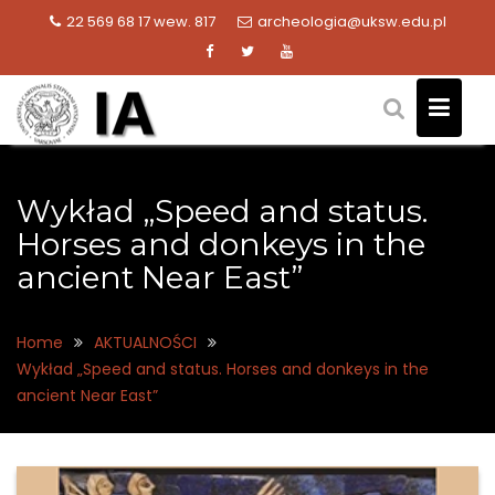
Skip
22 569 68 17 wew. 817
archeologia@uksw.edu.pl
to
content
Wykład „Speed and status.
Horses and donkeys in the
ancient Near East”
Home
AKTUALNOŚCI
Wykład „Speed and status. Horses and donkeys in the
ancient Near East”