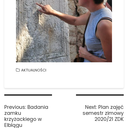
AKTUALNOŚCI
Nawigacja
wpisu
Previous
Next
Previous:
Badania
Next:
Plan zajęć
post:
post:
zamku
semestr zimowy
krzyżackiego w
2020/21 ZDK
Elblągu