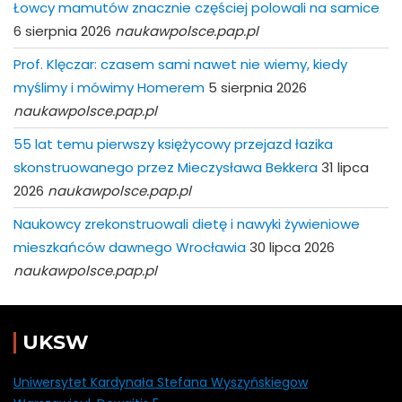
Łowcy mamutów znacznie częściej polowali na samice
6 sierpnia 2026
naukawpolsce.pap.pl
Prof. Klęczar: czasem sami nawet nie wiemy, kiedy
myślimy i mówimy Homerem
5 sierpnia 2026
naukawpolsce.pap.pl
55 lat temu pierwszy księżycowy przejazd łazika
skonstruowanego przez Mieczysława Bekkera
31 lipca
2026
naukawpolsce.pap.pl
Naukowcy zrekonstruowali dietę i nawyki żywieniowe
mieszkańców dawnego Wrocławia
30 lipca 2026
naukawpolsce.pap.pl
UKSW
Uniwersytet Kardynała Stefana Wyszyńskiegow