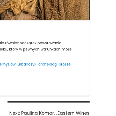
, ale również początek powstawania
wieku, który w pewnych warunkach może
-przemyslaw-urbanczyk-archeolog-prosze-
Next
Next:
Paulina Komar, „Eastern Wines