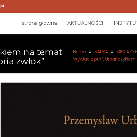
pl
strona główna
AKTUALNOŚCI
INSTYTU
ykiem na temat
Home
NAUKA
MEDIA O 
oria zwłok”
Wywiad z prof. Urbańczykiem n