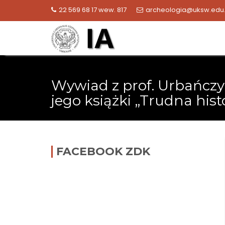
Skip
22 569 68 17 wew. 817
archeologia@uksw.edu.
to
content
Wywiad z prof. Urbańcz
jego książki „Trudna hist
FACEBOOK ZDK