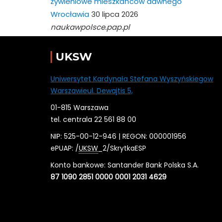
żywieniowe mieszkańców dawnego
Wrocławia
30 lipca 2026
naukawpolsce.pap.pl
UKSW
Uniwersytet Kardynała Stefana Wyszyńskiegow
Warszawieul. Dewajtis 5,
01-815 Warszawa
tel. centrala 22 561 88 00
NIP: 525-00-12-946 | REGON: 000001956
ePUAP: /
UKSW
_2/SkrytkaESP
Konto bankowe: Santander Bank Polska S.A.
87 1090 2851 0000 0001 2031 4629