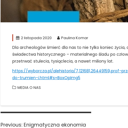
2 listopada 2020
Paulina Komar
Dla archeologów śmierć dla nas to nie tylko koniec życia
świadectwa historycznego – materialnego śladu po czło
przetrwać stulecia, tysiąclecia, a nawet miliony lat.
https://wyborcza.pl/alehistoria/7,121681,26449159,prof
do-trumien-i.html#s=BoxOpImg5
MEDIA O NAS
Nawigacja
wpisu
Previous
Previous:
Enigmatyczna ekonomia