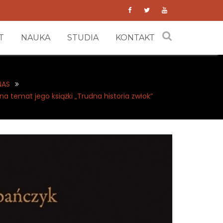
T
NAUKA
STUDIA
KONTAKT
NAS
a temat jego książki „Trudna historia zwłok”