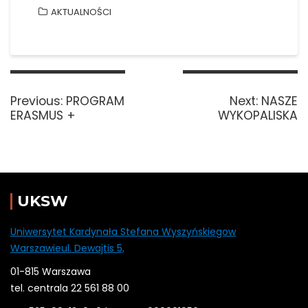
AKTUALNOŚCI
Nawigacja
wpisu
Previous
Next
Previous:
PROGRAM
Next:
NASZE
post:
post:
ERASMUS +
WYKOPALISKA
UKSW
Uniwersytet Kardynała Stefana Wyszyńskiegow
Warszawieul. Dewajtis 5,
01-815 Warszawa
tel. centrala 22 561 88 00