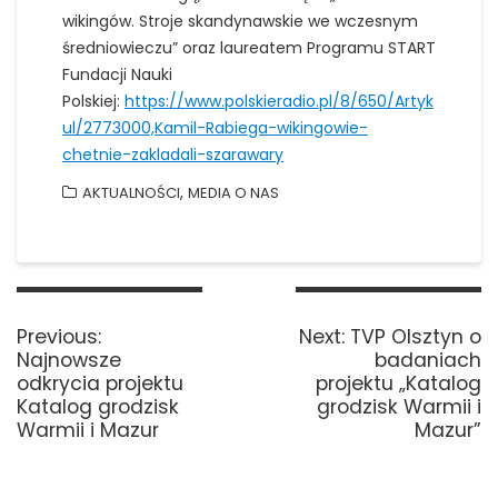
wikingów. Stroje skandynawskie we wczesnym
średniowieczu” oraz laureatem Programu START
Fundacji Nauki
Polskiej:
https://www.polskieradio.pl/8/650/Artyk
ul/2773000,Kamil-Rabiega-wikingowie-
chetnie-zakladali-szarawary
,
AKTUALNOŚCI
MEDIA O NAS
Nawigacja
wpisu
Previous
Next
Previous:
Next:
TVP Olsztyn o
post:
post:
Najnowsze
badaniach
odkrycia projektu
projektu „Katalog
Katalog grodzisk
grodzisk Warmii i
Warmii i Mazur
Mazur”