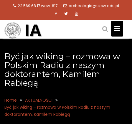
Skip
22 569 68 17 wew. 817
archeologia@uksw.edu.pl
to
content
Być jak wiking – rozmowa w
Polskim Radiu z naszym
doktorantem, Kamilem
Rabiegą
Home
AKTUALNOŚCI
Być jak wiking – rozmowa w Polskim Radiu z naszym
doktorantem, Kamilem Rabiegą