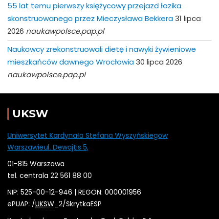
55 lat temu pierwszy księżycowy przejazd łazika
skonstruowanego przez Mieczysława Bekkera
31 lipca
2026
naukawpolsce.pap.pl
Naukowcy zrekonstruowali dietę i nawyki żywieniowe
mieszkańców dawnego Wrocławia
30 lipca 2026
naukawpolsce.pap.pl
UKSW
Uniwersytet Kardynała Stefana Wyszyńskiegow
Warszawieul. Dewajtis 5,
01-815 Warszawa
tel. centrala 22 561 88 00
NIP: 525-00-12-946 | REGON: 000001956
ePUAP: /
UKSW
_2/SkrytkaESP