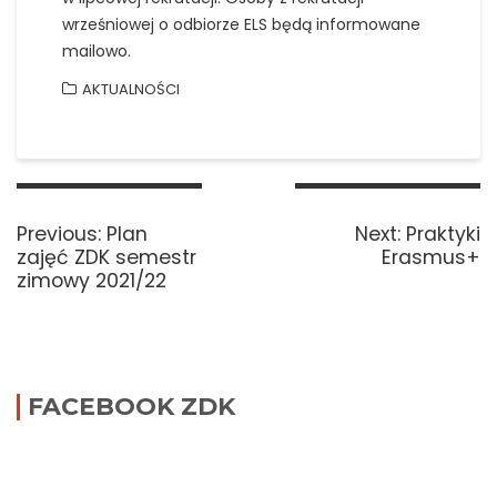
wrześniowej o odbiorze ELS będą informowane
mailowo.
AKTUALNOŚCI
Nawigacja
wpisu
Previous
Next
Previous:
Plan
Next:
Praktyki
post:
post:
zajęć ZDK semestr
Erasmus+
zimowy 2021/22
FACEBOOK ZDK