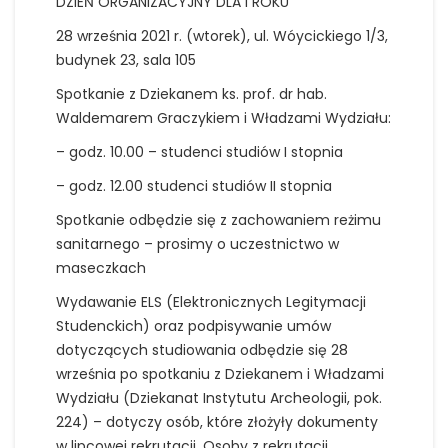
DZIEŃ ORGANIZACYJNY DLA I ROKU
28 września 2021 r. (wtorek), ul. Wóycickiego 1/3,
budynek 23, sala 105
Spotkanie z Dziekanem ks. prof. dr hab.
Waldemarem Graczykiem i Władzami Wydziału:
– godz. 10.00 – studenci studiów I stopnia
– godz. 12.00 studenci studiów II stopnia
Spotkanie odbędzie się z zachowaniem reżimu
sanitarnego – prosimy o uczestnictwo w
maseczkach
Wydawanie ELS (Elektronicznych Legitymacji
Studenckich) oraz podpisywanie umów
dotyczących studiowania odbędzie się 28
września po spotkaniu z Dziekanem i Władzami
Wydziału (Dziekanat Instytutu Archeologii, pok.
224) – dotyczy osób, które złożyły dokumenty
w lipcowej rekrutacji. Osoby z rekrutacji