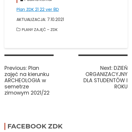
Plan ZDK 21 22 ver 8D
AKTUALIZACJA: 7.10.2021
PLANY ZAJĘĆ – ZDK
Nawigacja
wpisu
Previous
Next
Previous:
Plan
Next:
DZIEŃ
post:
post:
zajęć na kierunku
ORGANIZACYJNY
ARCHEOLOGIA w
DLA STUDENTÓW I
semetrze
ROKU
zimowym 2021/22
FACEBOOK ZDK