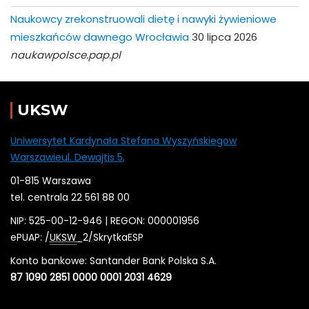
Naukowcy zrekonstruowali dietę i nawyki żywieniowe
mieszkańców dawnego Wrocławia
30 lipca 2026
naukawpolsce.pap.pl
UKSW
Uniwersytet Kardynała Stefana Wyszyńskiegow
Warszawieul. Dewajtis 5,
01-815 Warszawa
tel. centrala 22 561 88 00
NIP: 525-00-12-946 | REGON: 000001956
ePUAP: /
UKSW
_2/SkrytkaESP
Konto bankowe: Santander Bank Polska S.A.
87 1090 2851 0000 0001 2031 4629