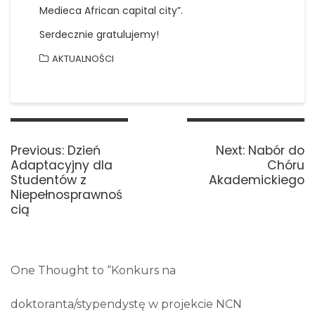
Medieca African capital city”.
Serdecznie gratulujemy!
AKTUALNOŚCI
Nawigacja
wpisu
Previous
Next
Previous:
Dzień
Next:
Nabór do
post:
post:
Adaptacyjny dla
Chóru
Studentów z
Akademickiego
Niepełnosprawnoś
cią
One Thought to “Konkurs na
doktoranta/stypendystę w projekcie NCN