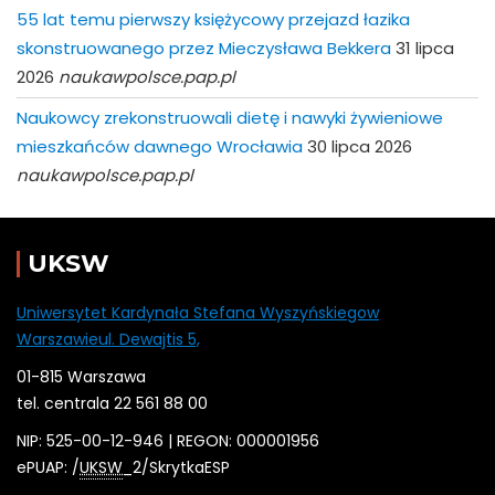
55 lat temu pierwszy księżycowy przejazd łazika
skonstruowanego przez Mieczysława Bekkera
31 lipca
2026
naukawpolsce.pap.pl
Naukowcy zrekonstruowali dietę i nawyki żywieniowe
mieszkańców dawnego Wrocławia
30 lipca 2026
naukawpolsce.pap.pl
UKSW
Uniwersytet Kardynała Stefana Wyszyńskiegow
Warszawieul. Dewajtis 5,
01-815 Warszawa
tel. centrala 22 561 88 00
NIP: 525-00-12-946 | REGON: 000001956
ePUAP: /
UKSW
_2/SkrytkaESP