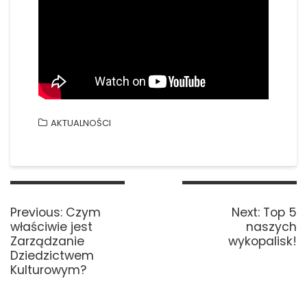
AKTUALNOŚCI
Nawigacja
wpisu
Previous
Next
Previous:
Czym
Next:
Top 5
post:
post:
właściwie jest
naszych
Zarządzanie
wykopalisk!
Dziedzictwem
Kulturowym?