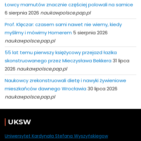
Łowcy mamutów znacznie częściej polowali na samice
6 sierpnia 2026
naukawpolsce.pap.pl
Prof. Klęczar: czasem sami nawet nie wiemy, kiedy
myślimy i mówimy Homerem
5 sierpnia 2026
naukawpolsce.pap.pl
55 lat temu pierwszy księżycowy przejazd łazika
skonstruowanego przez Mieczysława Bekkera
31 lipca
2026
naukawpolsce.pap.pl
Naukowcy zrekonstruowali dietę i nawyki żywieniowe
mieszkańców dawnego Wrocławia
30 lipca 2026
naukawpolsce.pap.pl
UKSW
Uniwersytet Kardynała Stefana Wyszyńskiegow