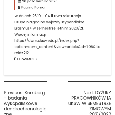
26 października 2020
Paulina Komar
W dniach 26.10 – 04.11 trwa rekrutacja
uzupełniająca na wyjazdy stypendialne
Erasmus+ w semestrze letnim 2020/21.
Więcej informacji:
https://dwm.uksw.edu.pl/index.php?
option=com_content&view=article&id=705&Ite
mid=212
ERASMUS +
Nawigacja
wpisu
Previous
Next
Previous:
Kemberg
Next:
DYŻURY
post:
post:
– badania
PRACOWNIKÓW IA
wykopaliskowe i
UKSW W SEMESTRZE
dendrochronologic
ZIMOWYM
zne
2021/2022