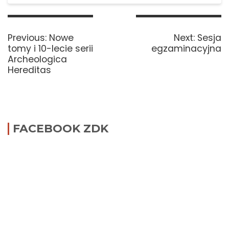
Nawigacja
wpisu
Previous
Next
Previous:
Nowe
Next:
Sesja
post:
post:
tomy i 10-lecie serii
egzaminacyjna
Archeologica
Hereditas
FACEBOOK ZDK